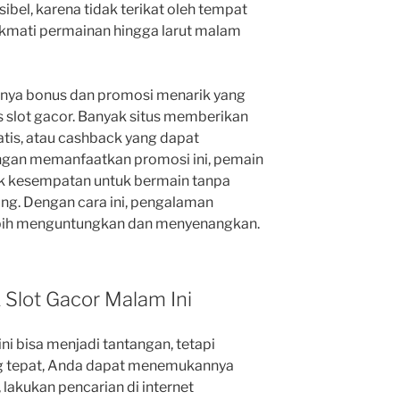
ibel, karena tidak terikat oleh tempat
kmati permainan hingga larut malam
anya bonus dan promosi menarik yang
s slot gacor. Banyak situs memberikan
atis, atau cashback yang dapat
ngan memanfaatkan promosi ini, pemain
k kesempatan untuk bermain tanpa
ng. Dengan cara ini, pengalaman
lebih menguntungkan dan menyenangkan.
Slot Gacor Malam Ini
ni bisa menjadi tantangan, tetapi
g tepat, Anda dapat menemukannya
akukan pencarian di internet