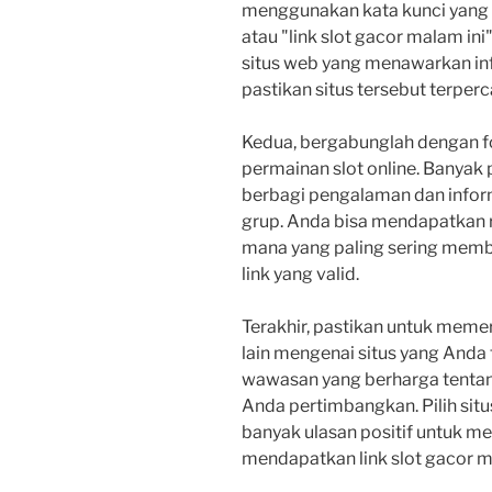
menggunakan kata kunci yang r
atau "link slot gacor malam in
situs web yang menawarkan inf
pastikan situs tersebut terperc
Kedua, bergabunglah dengan f
permainan slot online. Banya
berbagi pengalaman dan inform
grup. Anda bisa mendapatkan 
mana yang paling sering mem
link yang valid.
Terakhir, pastikan untuk memer
lain mengenai situs yang Anda
wawasan yang berharga tentang
Anda pertimbangkan. Pilih situ
banyak ulasan positif untuk 
mendapatkan link slot gacor m