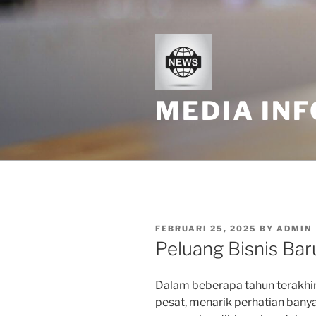
Skip
to
content
MEDIA INF
POSTED
FEBRUARI 25, 2025
BY
ADMIN
ON
Peluang Bisnis Bar
Dalam beberapa tahun terakhir
pesat, menarik perhatian banya