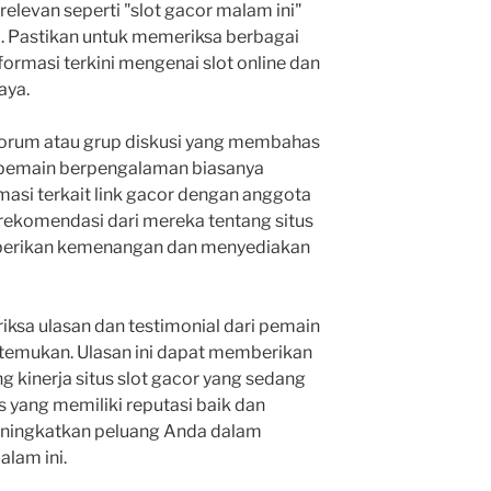
elevan seperti "slot gacor malam ini"
i". Pastikan untuk memeriksa berbagai
ormasi terkini mengenai slot online dan
aya.
orum atau grup diskusi yang membahas
k pemain berpengalaman biasanya
asi terkait link gacor dengan anggota
rekomendasi dari mereka tentang situs
berikan kemenangan dan menyediakan
iksa ulasan dan testimonial dari pemain
 temukan. Ulasan ini dapat memberikan
 kinerja situs slot gacor yang sedang
s yang memiliki reputasi baik dan
meningkatkan peluang Anda dalam
alam ini.