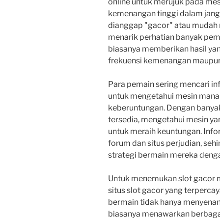
online untuk merujuk pada mesi
kemenangan tinggi dalam jangka
dianggap "gacor" atau mudah
menarik perhatian banyak pema
biasanya memberikan hasil yan
frekuensi kemenangan maupun 
Para pemain sering mencari in
untuk mengetahui mesin mana
keberuntungan. Dengan banyakn
tersedia, mengetahui mesin y
untuk meraih keuntungan. Infor
forum dan situs perjudian, s
strategi bermain mereka dengan
Untuk menemukan slot gacor ma
situs slot gacor yang terperca
bermain tidak hanya menyenang
biasanya menawarkan berbagai